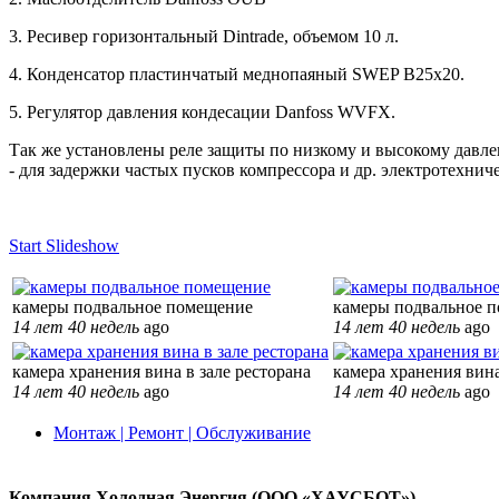
3. Ресивер горизонтальный Dintrade, объемом 10 л.
4. Конденсатор пластинчатый меднопаяный SWEP B25x20.
5. Регулятор давления кондесации Danfoss WVFX.
Так же установлены реле защиты по низкому и высокому давле
- для задержки частых пусков компрессора и др. электротехнич
Start Slideshow
камеры подвальное помещение
камеры подвальное 
14 лет 40 недель
ago
14 лет 40 недель
ago
камера хранения вина в зале ресторана
камера хранения вина
14 лет 40 недель
ago
14 лет 40 недель
ago
Монтаж | Ремонт | Обслуживание
Компания Холодная Энергия (ООО «ХАУСБОТ»)